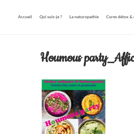
Accueil
Qui suis-je ?
La naturopathie
Cures détox & r
Houmous party_Affi